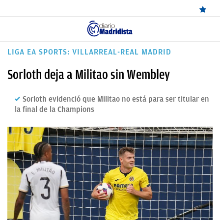
ÚLTIMAS
LIGA EA SPORTS: VILLARREAL-REAL MADRID
NOTICIAS
Sorloth deja a Militao sin Wembley
REAL
Sorloth evidenció que Militao no está para ser titular en
MADRID
la final de la Champions
BALONCESTO
CANTERA
FICHAJES
DIRECTO
FEMENINO
PAPARAZZI