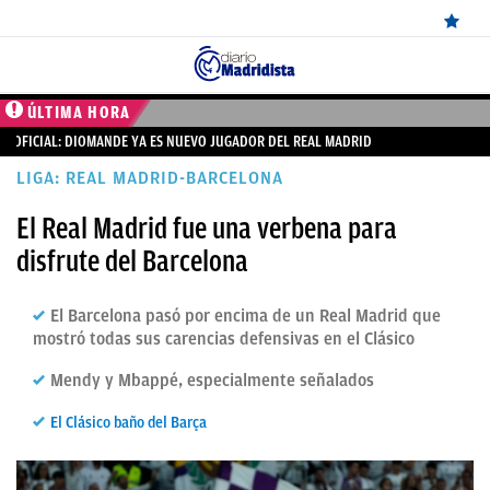
ÚLTIMAS
ÚLTIMA HORA
OFICIAL: DIOMANDE YA ES NUEVO JUGADOR DEL REAL MADRID
NOTICIAS
LIGA: REAL MADRID-BARCELONA
REAL
El Real Madrid fue una verbena para
MADRID
disfrute del Barcelona
BALONCESTO
CANTERA
El Barcelona pasó por encima de un Real Madrid que
mostró todas sus carencias defensivas en el Clásico
FICHAJES
Mendy y Mbappé, especialmente señalados
DIRECTO
El Clásico baño del Barça
FEMENINO
PAPARAZZI