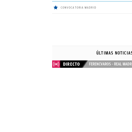
CONVOCATORIA MADRID
ÚLTIMAS
NOTICIAS
ÚLTIMAS NOTICIA
REAL
DIRECTO
FERENCVAROS – REAL MADR
MADRID
BALONCESTO
CANTERA
FICHAJES
DIRECTO
FEMENINO