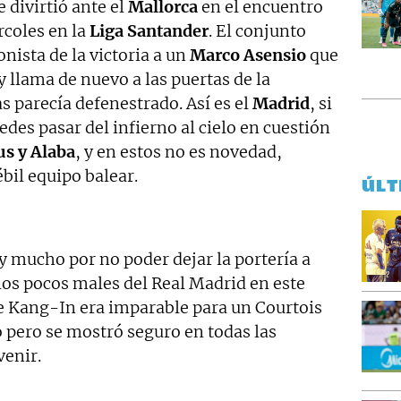
 divirtió ante el
Mallorca
en el encuentro
rcoles en la
Liga Santander
. El conjunto
ista de la victoria a un
Marco Asensio
que
y llama de nuevo a las puertas de la
as parecía defenestrado. Así es el
Madrid
, si
des pasar del infierno al cielo en cuestión
us y Alaba
, y en estos no es novedad,
bil equipo balear.
ÚLT
y mucho por no poder dejar la portería a
 los pocos males del Real Madrid en este
de Kang-In era imparable para un Courtois
 pero se mostró seguro en todas las
venir.