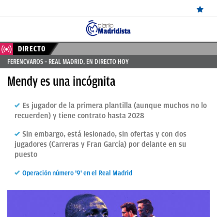
ÚLTIMAS
DIRECTO
FERENCVAROS – REAL MADRID, EN DIRECTO HOY
NOTICIAS
Mendy es una incógnita
REAL
MADRID
Es jugador de la primera plantilla (aunque muchos no lo
recuerden) y tiene contrato hasta 2028
BALONCESTO
Sin embargo, está lesionado, sin ofertas y con dos
CANTERA
jugadores (Carreras y Fran García) por delante en su
puesto
FICHAJES
Operación número '9' en el Real Madrid
DIRECTO
FEMENINO
PAPARAZZI