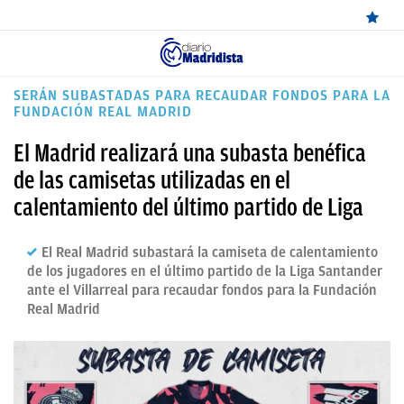
ÚLTIMAS
SERÁN SUBASTADAS PARA RECAUDAR FONDOS PARA LA
FUNDACIÓN REAL MADRID
NOTICIAS
El Madrid realizará una subasta benéfica
REAL
de las camisetas utilizadas en el
MADRID
calentamiento del último partido de Liga
BALONCESTO
El Real Madrid subastará la camiseta de calentamiento
CANTERA
de los jugadores en el último partido de la Liga Santander
ante el Villarreal para recaudar fondos para la Fundación
FICHAJES
Real Madrid
DIRECTO
FEMENINO
PAPARAZZI