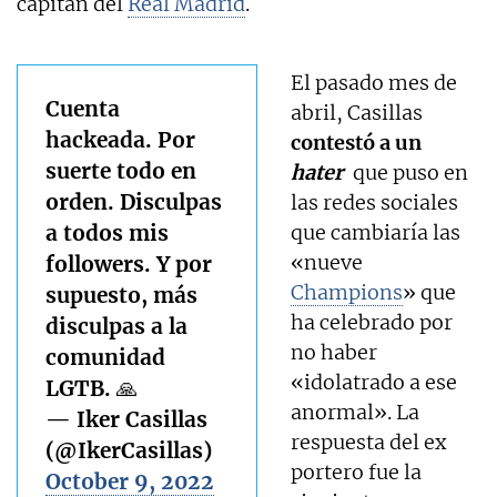
capitán del
Real Madrid
.
El pasado mes de
Cuenta
abril, Casillas
hackeada. Por
contestó a un
suerte todo en
hater
que puso en
orden. Disculpas
las redes sociales
a todos mis
que cambiaría las
«nueve
followers. Y por
Champions
» que
supuesto, más
ha celebrado por
disculpas a la
no haber
comunidad
«idolatrado a ese
LGTB. 🙏
anormal». La
— Iker Casillas
respuesta del ex
(@IkerCasillas)
portero fue la
October 9, 2022