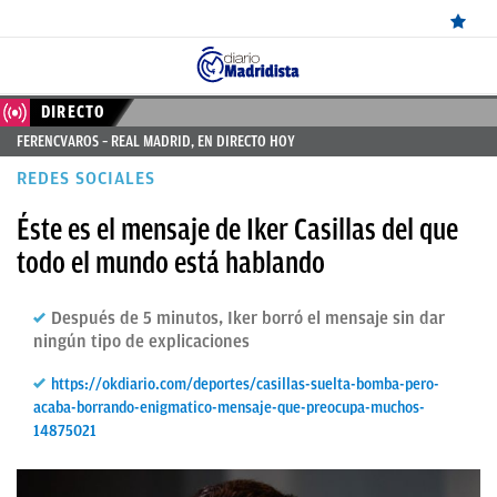
ÚLTIMAS
DIRECTO
FERENCVAROS – REAL MADRID, EN DIRECTO HOY
NOTICIAS
REDES SOCIALES
REAL
Éste es el mensaje de Iker Casillas del que
MADRID
todo el mundo está hablando
BALONCESTO
Después de 5 minutos, Iker borró el mensaje sin dar
CANTERA
ningún tipo de explicaciones
FICHAJES
https://okdiario.com/deportes/casillas-suelta-bomba-pero-
DIRECTO
acaba-borrando-enigmatico-mensaje-que-preocupa-muchos-
14875021
FEMENINO
PAPARAZZI