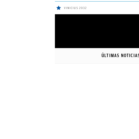
VINICIUS 2032
ÚLTIMAS
Sigue a
OkDiario
en Google
NOTICIAS
ÚLTIMAS NOTICIA
REAL
MADRID
BALONCESTO
CANTERA
FICHAJES
DIRECTO
FEMENINO