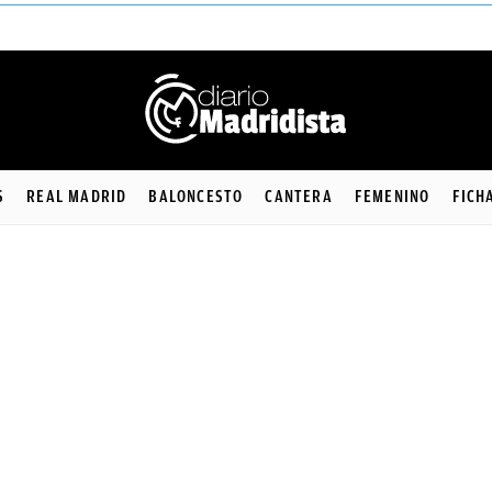
S
REAL MADRID
BALONCESTO
CANTERA
FEMENINO
FICH