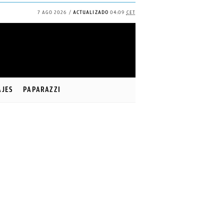
7 AGO 2026
ACTUALIZADO
04:09
CET
✕
Continuar
AJES
PAPARAZZI