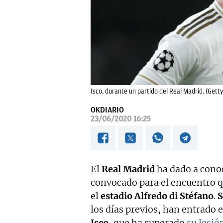
Isco, durante un partido del Real Madrid. (Getty
OKDIARIO
23/06/2020 16:25
El
Real Madrid
ha dado a conoc
convocado para el encuentro q
el
estadio Alfredo di Stéfano
.
S
los días previos, han entrado e
Isco
, que ha superado
su lesió