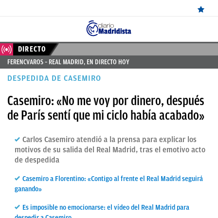
ÚLTIMAS
DIRECTO
FERENCVAROS – REAL MADRID, EN DIRECTO HOY
NOTICIAS
DESPEDIDA DE CASEMIRO
REAL
Casemiro: «No me voy por dinero, después
MADRID
de París sentí que mi ciclo había acabado»
BALONCESTO
Carlos Casemiro atendió a la prensa para explicar los
CANTERA
motivos de su salida del Real Madrid, tras el emotivo acto
FICHAJES
de despedida
DIRECTO
Casemiro a Florentino: «Contigo al frente el Real Madrid seguirá
ganando»
FEMENINO
Es imposible no emocionarse: el vídeo del Real Madrid para
PAPARAZZI
despedir a Casemiro