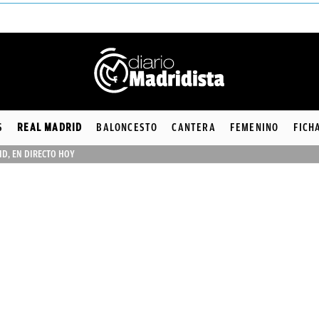
S
REAL MADRID
BALONCESTO
CANTERA
FEMENINO
FICH
ID, EN DIRECTO HOY