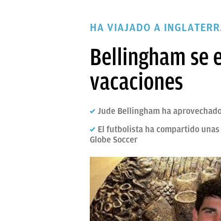
PAPARAZZI
HA VIAJADO A INGLATERR
OKDIARIO
Bellingham se 
vacaciones
Jude Bellingham ha aprovechado s
El futbolista ha compartido una
Globe Soccer