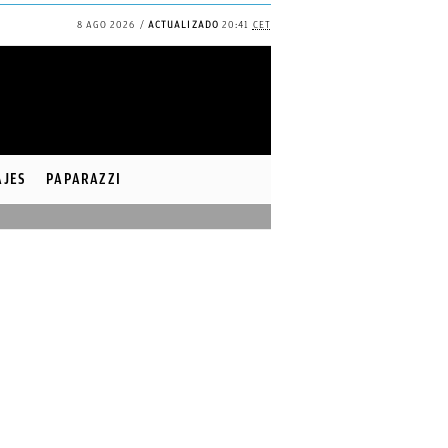
8 AGO 2026
ACTUALIZADO
20:41
CET
✕
Continuar
AJES
PAPARAZZI