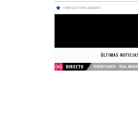
CONVOCATORIA MADRID
ÚLTIMAS
Sigue a
OkDiario
en Google
NOTICIAS
ÚLTIMAS NOTICIA
REAL
DIRECTO
FERENCVAROS – REAL MADR
MADRID
BALONCESTO
CANTERA
FICHAJES
DIRECTO
FEMENINO