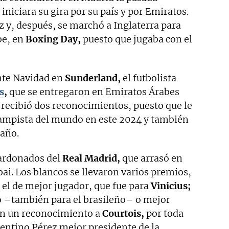
iniciara su gira por su país y por Emiratos.
az y, después, se marchó a Inglaterra para
be, en
Boxing Day,
puesto que jugaba con el
ante Navidad en
Sunderland,
el futbolista
s
,
que se entregaron en Emiratos Árabes
recibió dos reconocimientos, puesto que le
ampista del mundo en este 2024 y también
 año.
lardonados del
Real Madrid,
que arrasó en
ai. Los blancos se llevaron varios premios,
 el de mejor jugador, que fue para
Vinicius;
o –también para el brasileño– o mejor
on un reconocimiento a
Courtois,
por toda
rentino Pérez mejor presidente de la