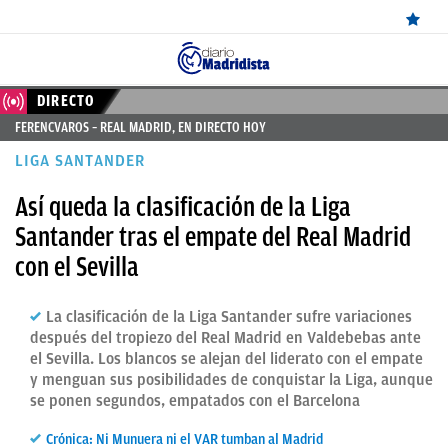
ÚLTIMAS
DIRECTO
FERENCVAROS – REAL MADRID, EN DIRECTO HOY
NOTICIAS
LIGA SANTANDER
REAL
Así queda la clasificación de la Liga
MADRID
Santander tras el empate del Real Madrid
BALONCESTO
con el Sevilla
CANTERA
La clasificación de la Liga Santander sufre variaciones
FICHAJES
después del tropiezo del Real Madrid en Valdebebas ante
el Sevilla. Los blancos se alejan del liderato con el empate
DIRECTO
y menguan sus posibilidades de conquistar la Liga, aunque
se ponen segundos, empatados con el Barcelona
FEMENINO
PAPARAZZI
Crónica: Ni Munuera ni el VAR tumban al Madrid