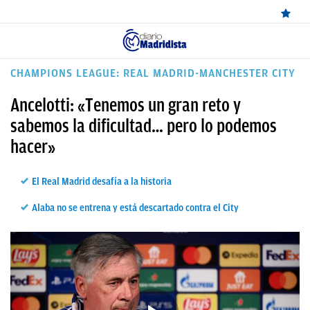
ÚLTIMAS
CHAMPIONS LEAGUE: REAL MADRID-MANCHESTER CITY
NOTICIAS
Ancelotti: «Tenemos un gran reto y
REAL
sabemos la dificultad… pero lo podemos
hacer»
MADRID
BALONCESTO
El Real Madrid desafía a la historia
CANTERA
Alaba no se entrena y está descartado contra el City
FICHAJES
DIRECTO
FEMENINO
PAPARAZZI