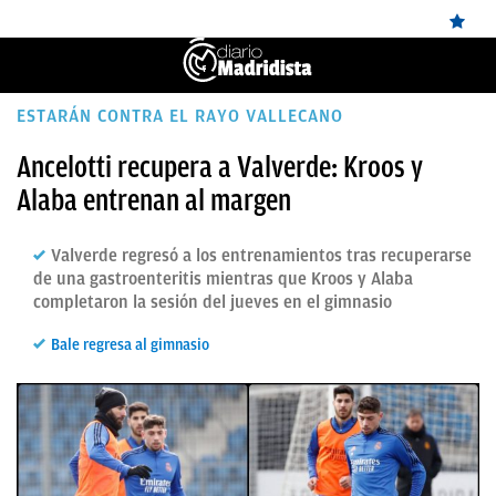
ÚLTIMAS
ESTARÁN CONTRA EL RAYO VALLECANO
NOTICIAS
Ancelotti recupera a Valverde: Kroos y
Alaba entrenan al margen
REAL
MADRID
Valverde regresó a los entrenamientos tras recuperarse
BALONCESTO
de una gastroenteritis mientras que Kroos y Alaba
completaron la sesión del jueves en el gimnasio
CANTERA
Bale regresa al gimnasio
FICHAJES
DIRECTO
FEMENINO
PAPARAZZI