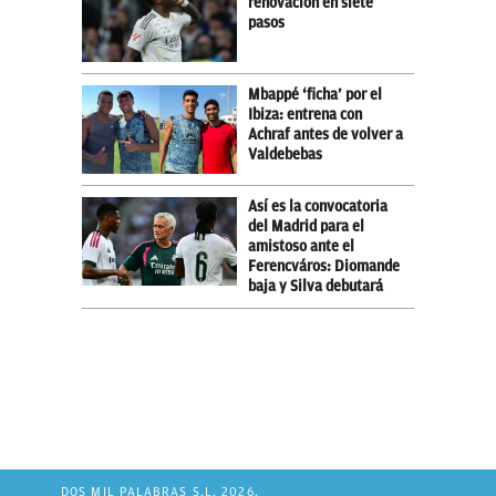
renovación en siete
pasos
Mbappé ‘ficha’ por el
Ibiza: entrena con
Achraf antes de volver a
Valdebebas
Así es la convocatoria
del Madrid para el
amistoso ante el
Ferencváros: Diomande
baja y Silva debutará
DOS MIL PALABRAS S.L. 2026.