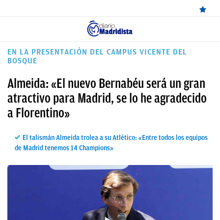
ÚLTIMAS
EN LA PRESENTACIÓN DEL CAMPUS VICENTE DEL
BOSQUE
NOTICIAS
Almeida: «El nuevo Bernabéu será un gran
REAL
atractivo para Madrid, se lo he agradecido
MADRID
a Florentino»
BALONCESTO
El talismán Almeida trolea a su Atlético: «Entre todos los equipos
CANTERA
de Madrid tenemos 14 Champions»
FICHAJES
DIRECTO
FEMENINO
PAPARAZZI