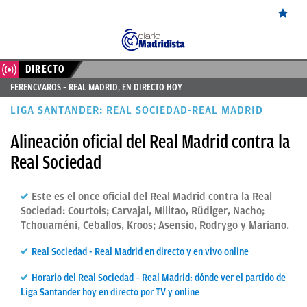
ÚLTIMAS
DIRECTO
FERENCVAROS – REAL MADRID, EN DIRECTO HOY
NOTICIAS
LIGA SANTANDER: REAL SOCIEDAD-REAL MADRID
REAL
Alineación oficial del Real Madrid contra la
MADRID
Real Sociedad
BALONCESTO
Este es el once oficial del Real Madrid contra la Real
CANTERA
Sociedad: Courtois; Carvajal, Militao, Rüdiger, Nacho;
FICHAJES
Tchouaméni, Ceballos, Kroos; Asensio, Rodrygo y Mariano.
DIRECTO
Real Sociedad - Real Madrid en directo y en vivo online
FEMENINO
Horario del Real Sociedad – Real Madrid: dónde ver el partido de
Liga Santander hoy en directo por TV y online
PAPARAZZI