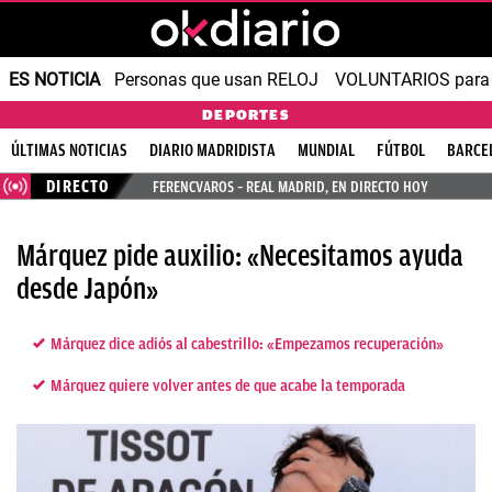
ES NOTICIA
Personas que usan RELOJ
VOLUNTARIOS para v
DEPORTES
ÚLTIMAS NOTICIAS
DIARIO MADRIDISTA
MUNDIAL
FÚTBOL
BARCE
DIRECTO
FERENCVAROS – REAL MADRID, EN DIRECTO HOY
Márquez pide auxilio: «Necesitamos ayuda
desde Japón»
Márquez dice adiós al cabestrillo: «Empezamos recuperación»
Márquez quiere volver antes de que acabe la temporada