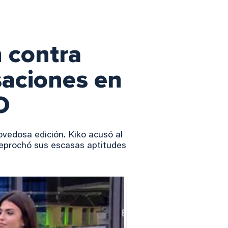
n contra
saciones en
O
ovedosa edición. Kiko acusó al
reprochó sus escasas aptitudes