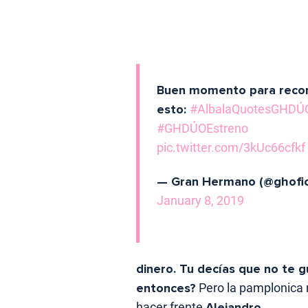
Buen momento para reco
esto:
#AlbalaQuotesGHDÚ
#GHDÚOEstreno
pic.twitter.com/3kUc66cfkf
— Gran Hermano (@ghofici
January 8, 2019
dinero. Tu decías que no te g
entonces?
Pero la pamplonica n
hacer frente
Alejandro.