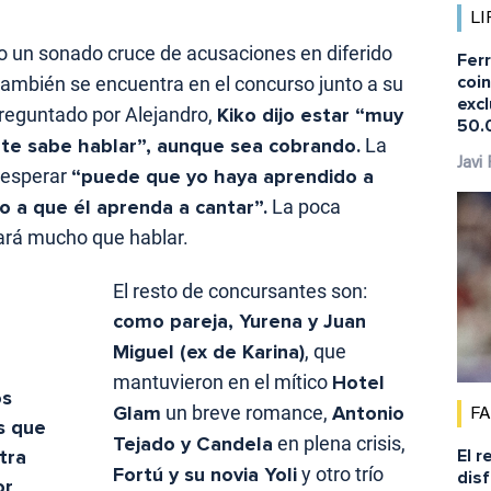
LI
o un sonado cruce de acusaciones en diferido
Fer
coi
ambién se encuentra en el concurso junto a su
excl
preguntado por Alejandro,
Kiko dijo estar “muy
50.
te sabe hablar”, aunque sea cobrando.
La
Javi
 esperar
“puede que yo haya aprendido a
o a que él aprenda a cantar”.
La poca
dará mucho que hablar.
El resto de concursantes son:
como pareja, Yurena y Juan
Miguel (ex de Karina)
, que
mantuvieron en el mítico
Hotel
os
Glam
un breve romance,
Antonio
F
s que
Tejado y Candela
en plena crisis,
tra
El r
Fortú y su novia Yoli
y otro trío
disf
or