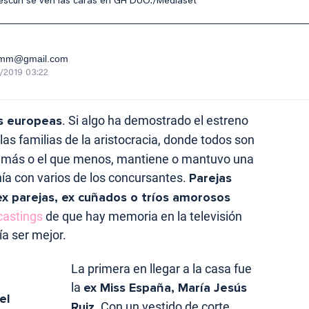
Suescun se ven las caras en GH DÚO./Mediaset
vamm@gmail.com
/2019 03:22
s europeas
. Si algo ha demostrado el estreno
las familias de la aristocracia, donde todos son
que más o el que menos, mantiene o mantuvo una
ía con varios de los concursantes.
Parejas
x parejas, ex cuñados o tríos amorosos
castings
de que hay memoria en la televisión
ía ser mejor.
La primera en llegar a la casa fue
la
ex Miss España, María Jesús
el
Ruiz
. Con un vestido de corte