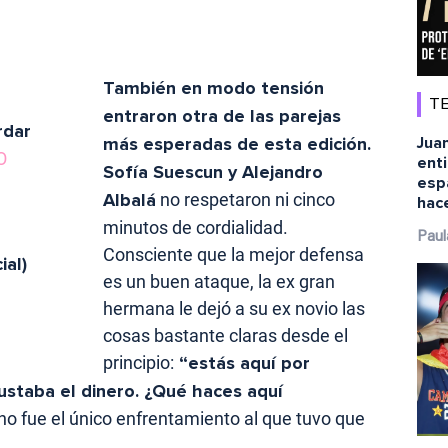
También en modo tensión
TE
entraron otra de las parejas
rdar
Juan
más esperadas de esta edición.
O
ent
Sofía Suescun y Alejandro
esp
Albalá
no respetaron ni cinco
hace
minutos de cordialidad.
Paul
Consciente que la mejor defensa
al)
es un buen ataque, la ex gran
hermana le dejó a su ex novio las
cosas bastante claras desde el
principio:
“estás aquí por
ustaba el dinero. ¿Qué haces aquí
o fue el único enfrentamiento al que tuvo que