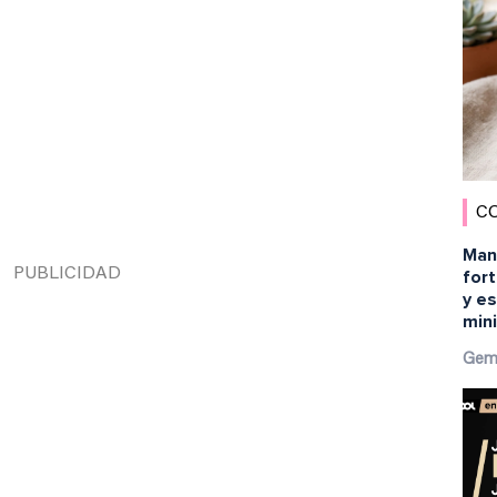
C
Man
fort
y es
min
Gem