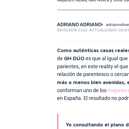
Alejandro Albalá, Kiko Rivera y Sofía 
ADRIANO ADRIANO
adrianosil
09/01/2019 03:22
ACTUALIZADO:
09/01
Como auténticas casas reale
de
GH DÚO
es que al igual que 
parientes, en este reality el 
relación de parentesco o cercan
más o menos bien avenidas, e
conforman uno de los
mejores 
en España. El resultado no podr
Yo consultando el plano d