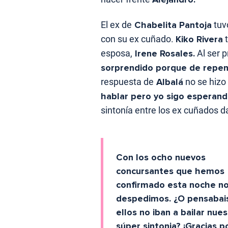
El ex de
Chabelita Pantoja
tuv
con su ex cuñado.
Kiko Rivera
t
esposa,
Irene Rosales.
Al ser 
sorprendido porque de repen
respuesta de
Albalá
no se hizo
hablar pero yo sigo esperand
sintonía entre los ex cuñados 
Con los ocho nuevos
concursantes que hemos
confirmado esta noche n
despedimos. ¿O pensabai
ellos no iban a bailar nues
súper sintonia? ¡Gracias p