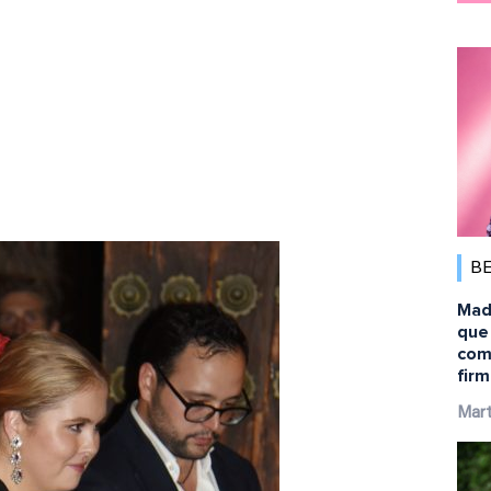
B
Mad
que 
comb
firm
Mart