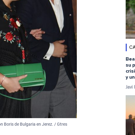
CA
Bea
su 
cris
y u
Javi
 Boris de Bulgaria en Jerez. / Gtres