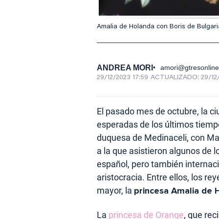
Amalia de Holanda con Boris de Bulgari
ANDREA MORI
amori@gtresonlin
29/12/2023 17:59
ACTUALIZADO:
29/12
El pasado mes de octubre, la c
esperadas de los últimos tiemp
duquesa de Medinaceli, con Max
a la que asistieron algunos de
español, pero también internaci
aristocracia. Entre ellos, los r
mayor, la
princesa Amalia de 
La
princesa de Orange
, que re