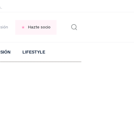
 Aranguren sobre el ARROZ
PLANTA en el jardin
FRASE replantearse la VID
esión
Hazte socio
ISIÓN
LIFESTYLE