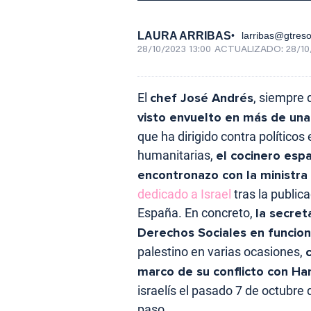
LAURA ARRIBAS
larribas@gtres
28/10/2023 13:00
ACTUALIZADO:
28/10
El
chef José Andrés
, siempre 
visto envuelto en más de una
que ha dirigido contra político
humanitarias,
el cocinero esp
encontronazo con la ministra 
dedicado a Israel
tras la publi
España. En concreto,
la secret
Derechos Sociales en funcio
palestino en varias ocasiones,
marco de su conflicto con H
israelís el pasado 7 de octubre
paso.