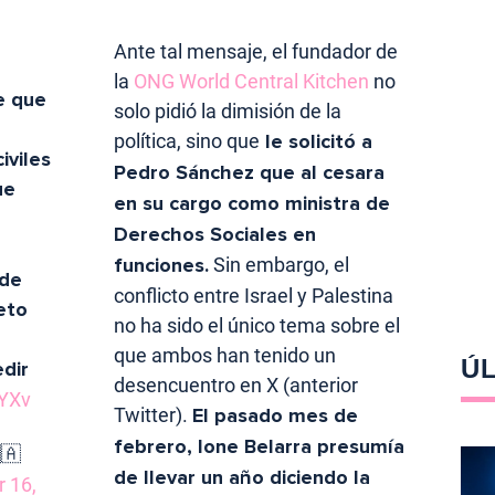
Ante tal mensaje, el fundador de
la
ONG World Central Kitchen
no
e que
solo pidió la dimisión de la
política, sino que
le solicitó a
iviles
Pedro Sánchez que al cesara
ue
en su cargo como ministra de
Derechos Sociales en
funciones.
Sin embargo, el
de
conflicto entre Israel y Palestina
eto
no ha sido el único tema sobre el
que ambos han tenido un
ÚL
dir
desencuentro en X (anterior
YYXv
Twitter).
El pasado mes de
febrero, Ione Belarra presumía
🇦
de llevar un año diciendo la
 16,