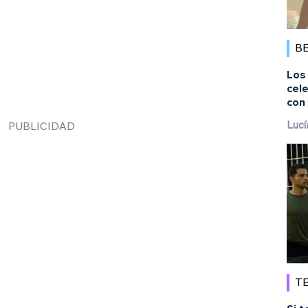
B
Los 
cele
con 
Lucí
TE