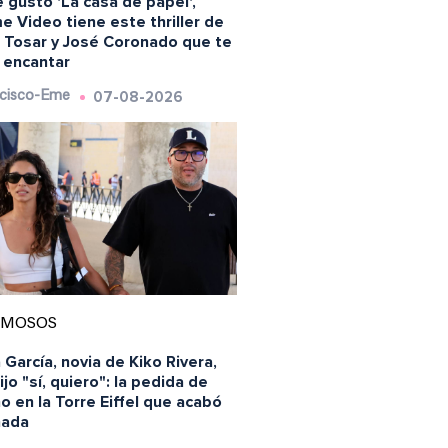
e gustó 'La casa de papel',
e Video tiene este thriller de
s Tosar y José Coronado que te
 encantar
07-08-2026
cisco-Eme
AMOSOS
 García, novia de Kiko Rivera,
ijo "sí, quiero": la pedida de
 en la Torre Eiffel que acabó
nada