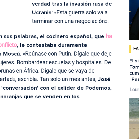
verdad tras la invasión rusa de
Ucrania
: «Esta guerra solo va a
terminar con una negociación».
n sus palabras, el cocinero español, que
ha
nflicto
, le contestaba duramente
F
 a Moscú
. «Reúnase con Putin. Dígale que deje
El s
ujeres. Bombardear escuelas y hospitales. De
Torr
mbrunas en África. Dígale que se vaya de
cump
ertad», escribía. Tan solo un mes antes,
José
"Pa
‘conversación’ con el exlíder de Podemos,
Lour
s naranjas que se venden en los