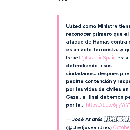
Usted como Ministra tien
reconocer primero que el
ataque de Hamas contra c
es un acto terrorista…y q
Israel
@IsraelinSpain
está
defendiendo a sus
ciudadanos…después pue
pedirle contención y resp
por las vidas de civiles en
Gaza…al final debemos pe
por la…
https://t.co/6jiyYr
— José Andrés 🇺🇸🇪🇸
(@chefjoseandres)
October