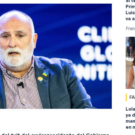
Si t
Prim
Lui
va a
Fran
F
Lola
ya d
mano
en 