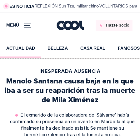
ES NOTICIA
REFLEXIÓN Sun Tzu, militar chino
VOLUNTARIOS para vi
MENÚ
Hazte socio
ACTUALIDAD
BELLEZA
CASA REAL
FAMOSOS
INESPERADA AUSENCIA
Manolo Santana causa baja en la que
iba a ser su reaparición tras la muerte
de Mila Ximénez
El exmarido de la colaboradora de 'Sálvame' había
confirmado su presencia en un evento en Marbella al que
finalmente ha declinado asistir. Se mantiene su
hermético silencio tras el la funesta noticia.