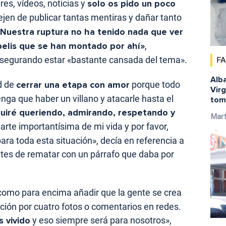
ares, vídeos, noticias y
solo os pido un poco
jen de publicar tantas mentiras y dañar tanto
Nuestra ruptura no ha tenido nada que ver
 pelis que se han montado por ahí»
,
segurando estar «bastante cansada del tema».
F
Alba
d de
cerrar una etapa con amor
porque todo
Virg
enga que haber un villano y atacarle hasta el
tom
guiré queriendo, admirando, respetando y
Mar
parte importantísima de mi vida y por favor,
para toda esta situación», decía en referencia a
ntes de rematar con un párrafo que daba por
 como para encima añadir que la gente se crea
ación por cuatro fotos o comentarios en redes.
 vivido
y eso siempre será para nosotros»,