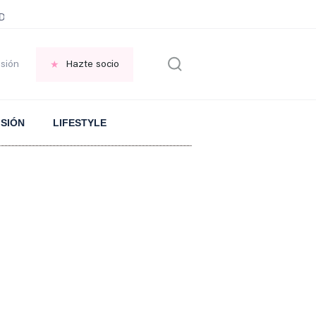
ani García
Infancia AMANCIO ORTEGA
FRASES que decimos en los BAR
esión
Hazte socio
ISIÓN
LIFESTYLE