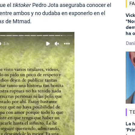
F
que el
tiktoker
Pedro Jota aseguraba conocer el
 entre ambos y no dudaba en exponerlo en el
Vick
as
de Mtmad.
"No
dem
ha o
Dani
TE
La h
'Pri