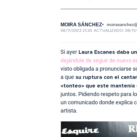
MOIRA SÁNCHEZ
moirasanchez
08/11/2023 21:30
ACTUALIZADO:
08/11/
Si ayer
Laura Escanes daba un
dejándole de seguir de nuevo en
visto obligada a pronunciarse 
a que
su ruptura con el canta
«tonteo» que este mantenía 
juntos. Pidiendo respeto para l
un comunicado donde explica c
artista.