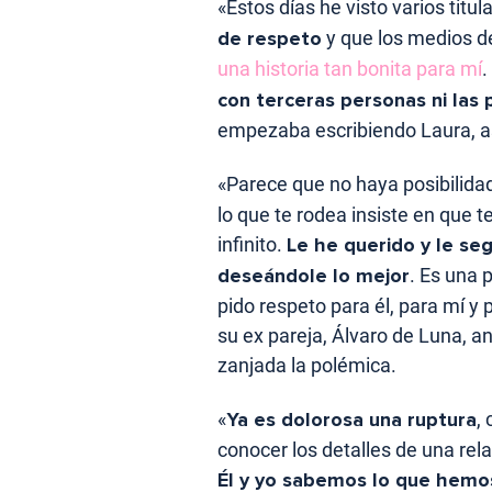
«Estos días he visto varios titul
de respeto
y que los medios de
una historia tan bonita para mí
.
con terceras personas ni las
empezaba escribiendo Laura, a
«Parece que no haya posibilida
lo que te rodea insiste en que t
infinito.
Le he querido y le se
deseándole lo mejor
. Es una 
pido respeto para él, para mí y 
su ex pareja, Álvaro de Luna, a
zanjada la polémica.
«
Ya es dolorosa una ruptura
,
conocer los detalles de una rel
Él y yo sabemos lo que hemos