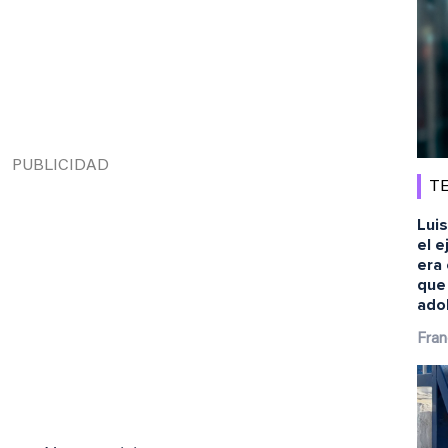
TE
Luis
el e
era 
que
ado
Fran