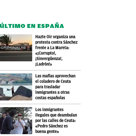
 ÚLTIMO EN ESPAÑA
Hazte Oir organiza una
protesta contra Sánchez
frente a La Mareta:
«¡Corrupto!,
¡Sinvergüenza!,
¡Ladrón!»
Las mafias aprovechan
el coladero de Ceuta
para trasladar
inmigrantes a otras
costas españolas
Los inmigrantes
ilegales que deambulan
por las calles de Ceuta:
«Pedro Sánchez es
buena gente»