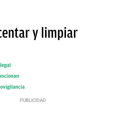
entar y limpiar
legal
funcionan
eovigilancia