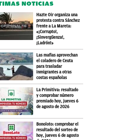
TIMAS NOTICIAS
Hazte Oir organiza una
protesta contra Sánchez
frente a La Mareta:
«¡Corrupto!,
¡Sinvergüenza!,
¡Ladrón!»
Las mafias aprovechan
el coladero de Ceuta
para trasladar
inmigrantes a otras
costas españolas
La Primitiva: resultado
y comprobar número
premiado hoy, jueves 6
de agosto de 2026
Bonoloto: comprobar el
resultado del sorteo de
hoy, jueves 6 de agosto