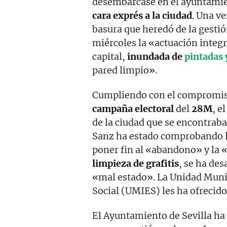
desembarcase en el ayuntamie
cara exprés a la ciudad
. Una v
basura que heredó de la gestió
miércoles la «actuación integr
capital,
inundada de
pintadas y
pared limpio».
Cumpliendo con el compromiso 
campaña electoral
del
28M
, e
de la ciudad que se encontra
Sanz ha estado comprobando lo
poner fin al «abandono» y la 
limpieza de grafitis
, se ha des
«mal estado». La Unidad Muni
Social (UMIES) les ha ofrecido
El Ayuntamiento de Sevilla ha 