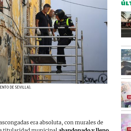
ÚL
IENTO DE SEVILLA).
Vascongadas era absoluta, con murales de
de titularidad municipal
abandonado y lleno