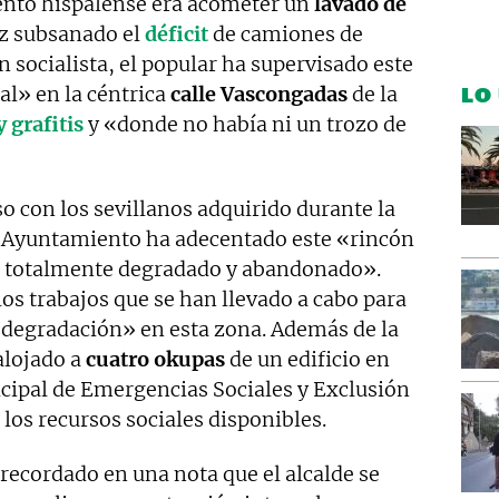
nto hispalense era acometer un
lavado de
ez subsanado el
déficit
de camiones de
n socialista, el popular ha supervisado este
al» en la céntrica
calle Vascongadas
de la
LO
 grafitis
y «donde no había ni un trozo de
con los sevillanos adquirido durante la
l Ayuntamiento ha adecentado este «rincón
ba totalmente degradado y abandonado».
s trabajos que se han llevado a cabo para
«degradación» en esta zona. Además de la
alojado a
cuatro okupas
de un edificio en
cipal de Emergencias Sociales y Exclusión
 los recursos sociales disponibles.
recordado en una nota que el alcalde se