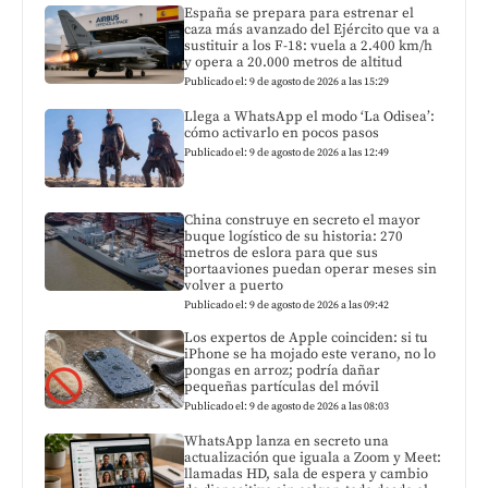
España se prepara para estrenar el
caza más avanzado del Ejército que va a
sustituir a los F-18: vuela a 2.400 km/h
y opera a 20.000 metros de altitud
Publicado el: 9 de agosto de 2026 a las 15:29
Llega a WhatsApp el modo ‘La Odisea’:
cómo activarlo en pocos pasos
Publicado el: 9 de agosto de 2026 a las 12:49
China construye en secreto el mayor
buque logístico de su historia: 270
metros de eslora para que sus
portaaviones puedan operar meses sin
volver a puerto
Publicado el: 9 de agosto de 2026 a las 09:42
Los expertos de Apple coinciden: si tu
iPhone se ha mojado este verano, no lo
pongas en arroz; podría dañar
pequeñas partículas del móvil
Publicado el: 9 de agosto de 2026 a las 08:03
WhatsApp lanza en secreto una
actualización que iguala a Zoom y Meet:
llamadas HD, sala de espera y cambio