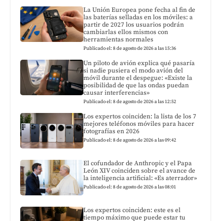
La Unión Europea pone fecha al fin de
las baterías selladas en los móviles: a
partir de 2027 los usuarios podrán
cambiarlas ellos mismos con
herramientas normales
Publicado el: 8 de agosto de 2026 a las 15:36
Un piloto de avión explica qué pasaría
si nadie pusiera el modo avión del
móvil durante el despegue: «Existe la
posibilidad de que las ondas puedan
causar interferencias»
Publicado el: 8 de agosto de 2026 a las 12:52
Los expertos coinciden: la lista de los 7
mejores teléfonos móviles para hacer
fotografías en 2026
Publicado el: 8 de agosto de 2026 a las 09:42
El cofundador de Anthropic y el Papa
León XIV coinciden sobre el avance de
la inteligencia artificial: «Es aterrador»
Publicado el: 8 de agosto de 2026 a las 08:01
Los expertos coinciden: este es el
tiempo máximo que puede estar tu