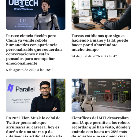
Parece ciencia ficción pero
Tareas cotidianas que sigues
China ya vende robots
haciendo a mano y la IA puede
humanoides con apariencia
hacer por ti ahorrándote
personalizable que recuerdan
mucho tiempo
conversaciones y están
24 de julio de 2026 a las 09:42
pensados para acompañar
emocionalmente
5 de agosto de 2026 a las 18:42
En 2022 Elon Musk lo echó de
Científicos del MIT desarrollan
Twitter pensando que
una IA que permite a los robots
arruinaría su carrera: hoy es
recordar qué han visto, dónde y
dueño de una start-up de
cuándo con hasta un 28% más
inteligencia artificial valorada
de aciertos que su mejor rival