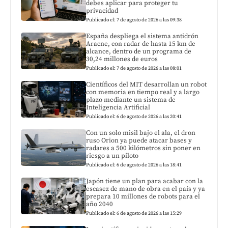
debes aplicar para proteger tu
privacidad
Publicado el: 7 de agosto de 2026 a las 09:38
España despliega el sistema antidrón
Aracne, con radar de hasta 15 km de
alcance, dentro de un programa de
30,24 millones de euros
Publicado el: 7 de agosto de 2026 a las 08:01
Científicos del MIT desarrollan un robot
con memoria en tiempo real y a largo
plazo mediante un sistema de
Inteligencia Artificial
Publicado el: 6 de agosto de 2026 a las 20:41
Con un solo misil bajo el ala, el dron
ruso Orion ya puede atacar bases y
radares a 500 kilómetros sin poner en
riesgo a un piloto
Publicado el: 6 de agosto de 2026 a las 18:41
Japón tiene un plan para acabar con la
escasez de mano de obra en el país y ya
prepara 10 millones de robots para el
año 2040
Publicado el: 6 de agosto de 2026 a las 15:29