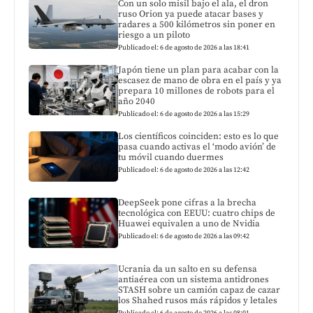
Con un solo misil bajo el ala, el dron
ruso Orion ya puede atacar bases y
radares a 500 kilómetros sin poner en
riesgo a un piloto
Publicado el: 6 de agosto de 2026 a las 18:41
Japón tiene un plan para acabar con la
escasez de mano de obra en el país y ya
prepara 10 millones de robots para el
año 2040
Publicado el: 6 de agosto de 2026 a las 15:29
Los científicos coinciden: esto es lo que
pasa cuando activas el ‘modo avión’ de
tu móvil cuando duermes
Publicado el: 6 de agosto de 2026 a las 12:42
DeepSeek pone cifras a la brecha
tecnológica con EEUU: cuatro chips de
Huawei equivalen a uno de Nvidia
Publicado el: 6 de agosto de 2026 a las 09:42
Ucrania da un salto en su defensa
antiaérea con un sistema antidrones
STASH sobre un camión capaz de cazar
los Shahed rusos más rápidos y letales