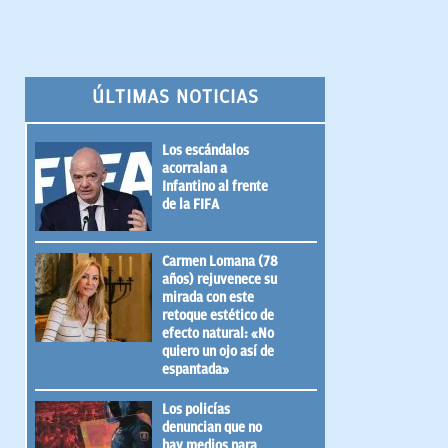
ÚLTIMAS NOTICIAS
Los escándalos
acorralan a
Infantino al frente
de la FIFA
Carmen Lomana (78
años) rejuvenece su
mirada con este
retoque estético de
efecto natural: «No
quiero un ojo así de
espantada»
Los policías
denuncian que no
hay medios para