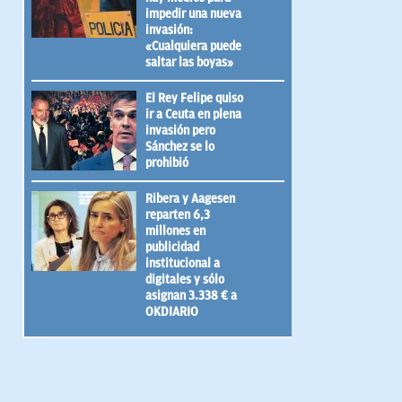
impedir una nueva
invasión:
«Cualquiera puede
saltar las boyas»
El Rey Felipe quiso
ir a Ceuta en plena
invasión pero
Sánchez se lo
prohibió
Ribera y Aagesen
reparten 6,3
millones en
publicidad
institucional a
digitales y sólo
asignan 3.338 € a
OKDIARIO