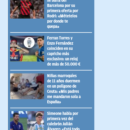
se burla del
Barcelona por su
primera oferta por
Rodri: «Métetelos
por donde te
quepa»
Ferran Torres y
Enzo Fernández
coinciden en su
capricho más
exclusivo: un reloj
de más de 50.000 €
Niñas marroquíes
de 11 años duermen
en un polígono de
Ceuta: «Mis padres
me mandaron sola a
España»
Simeone habla por
primera vez del
culebrón Julián
Álvarez: «Está todo