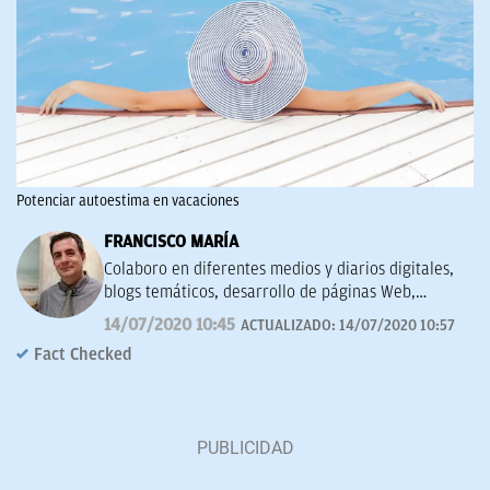
Potenciar autoestima en vacaciones
FRANCISCO MARÍA
Colaboro en diferentes medios y diarios digitales,
blogs temáticos, desarrollo de páginas Web,
redacción de guías y manuales didácticos, textos
14/07/2020 10:45
ACTUALIZADO:
14/07/2020 10:57
promocionales, campañas publicitarias y de
Fact Checked
marketing, artículos de opinión, relatos y guiones,
y proyectos empresariales de todo tipo que
requieran de textos con un contenido de calidad,
bien documentado y revisado, así como a la
curación y depuración de textos. Estoy en
permanente crecimiento personal y profesional, y