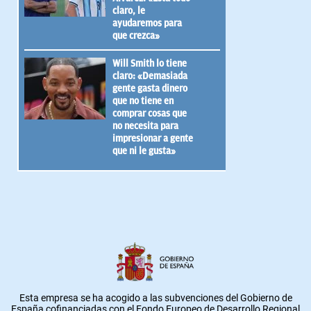
claro, le
ayudaremos para
que crezca»
Will Smith lo tiene
claro: «Demasiada
gente gasta dinero
que no tiene en
comprar cosas que
no necesita para
impresionar a gente
que ni le gusta»
Esta empresa se ha acogido a las subvenciones del Gobierno de
España cofinanciadas con el Fondo Europeo de Desarrollo Regional