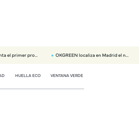
 eclipse total: dónde habrá nubes y tormentas aisladas
OKGREEN localiza en Madrid el nuevo radar que multará hasta con 3.000 euros a los coches más contaminantes
AD
HUELLA ECO
VENTANA VERDE