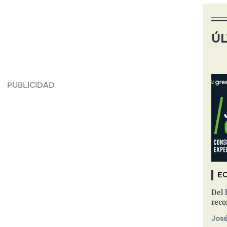
ÚL
EC
Del 
reco
José