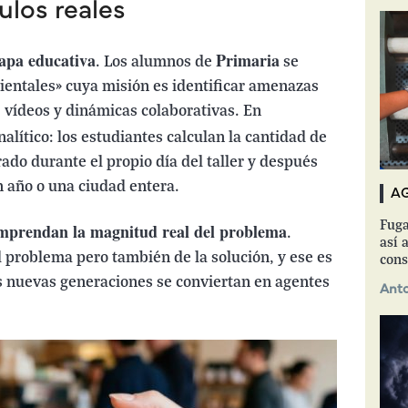
ulos reales
tapa educativa
Primaria
. Los alumnos de
se
entales» cuya misión es identificar amenazas
 vídeos y dinámicas colaborativas. En
nalítico: los estudiantes calculan la cantidad de
ado durante el propio día del taller y después
n año o una ciudad entera.
A
Fuga
mprendan la magnitud real del problema
.
así a
 problema pero también de la solución, y ese es
cons
as nuevas generaciones se conviertan en agentes
Anto