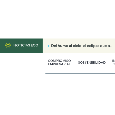
NOTICIAS ECO
Del humo al cielo: el eclipse que puede reconciliarnos con el territorio
COMPROMISO
I
SOSTENIBILIDAD
EMPRESARIAL