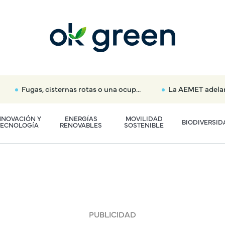
Fugas, cisternas rotas o una ocupación: así alerta el Canal de Isabel II si consumes más agua en tu casa
La AEMET adelanta el primer pronóstico oficial para el
NNOVACIÓN Y
ENERGÍAS
MOVILIDAD
BIODIVERSID
TECNOLOGÍA
RENOVABLES
SOSTENIBLE