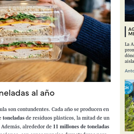
AG
ME
La A
pron
dónd
aisl
Anto
neladas al año
 aula son contundentes. Cada año se producen en
e toneladas
de residuos plásticos, la mitad de un
11 millones de toneladas
0%. Además, alrededor de