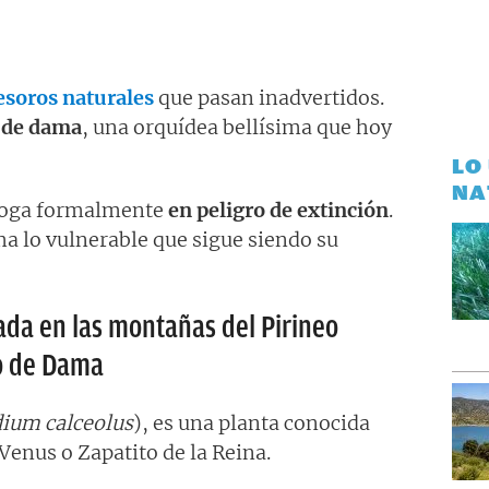
esoros naturales
que pasan inadvertidos.
 de dama
, una orquídea bellísima que hoy
LO
NA
loga formalmente
en peligro de extinción
.
ma lo vulnerable que sigue siendo su
da en las montañas del Pirineo
to de Dama
ium calceolus
), es una planta conocida
enus o Zapatito de la Reina.