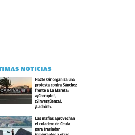
TIMAS NOTICIAS
Hazte Oir organiza una
protesta contra Sánchez
frente a La Mareta:
«¡Corrupto!,
¡Sinvergüenza!,
¡Ladrón!»
Las mafias aprovechan
el coladero de Ceuta
para trasladar
inmigrantes a otras