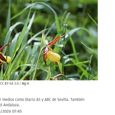
CC BY-SA 3.0 / Mg-K
r medios como Diario AS y ABC de Sevilla. También
ol Andaluza.
6/2026 07:45