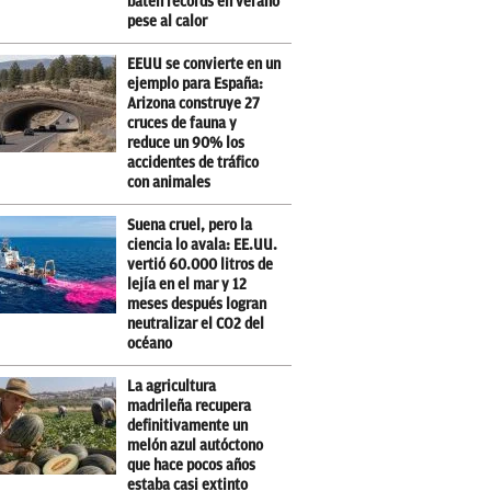
baten récords en verano
pese al calor
EEUU se convierte en un
ejemplo para España:
Arizona construye 27
cruces de fauna y
reduce un 90% los
accidentes de tráfico
con animales
Suena cruel, pero la
ciencia lo avala: EE.UU.
vertió 60.000 litros de
lejía en el mar y 12
meses después logran
neutralizar el CO2 del
océano
La agricultura
madrileña recupera
definitivamente un
melón azul autóctono
que hace pocos años
estaba casi extinto