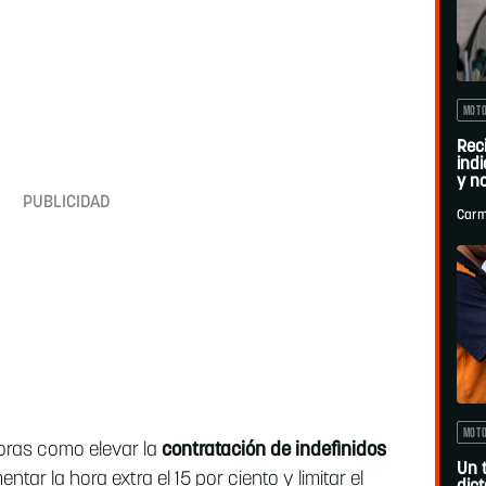
MOT
Rec
indi
y no
Carm
MOT
ras como elevar la
contratación de indefinidos
Un 
ntar la hora extra el 15 por ciento y limitar el