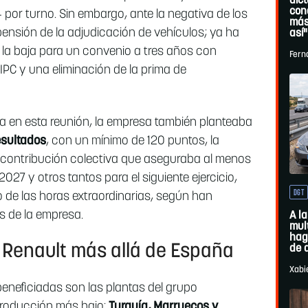
dic
con
por turno. Sin embargo, ante la negativa de los
más
ensión de la adjudicación de vehículos; ya ha
así"
 la baja para un convenio a tres años con
Fern
PC y una eliminación de la prima de
a en esta reunión, la empresa también planteaba
esultados
, con un mínimo de 120 puntos, la
 contribución colectiva que aseguraba al menos
027 y otros tantos para el siguiente ejercicio,
DGT
 de las horas extraordinarias, según han
s de la empresa.
A la
mul
hag
 Renault más allá de España
de 
Xabi
beneficiadas son las plantas del grupo
 producción más bajo:
Turquía, Marruecos y