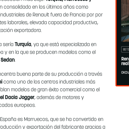
an consolidado en los últimos años como
industriales de Renault fuera de Francia por por
es laborales, elevada capacidad productiva,
ntación exportadora.
a sería
Turquía
, ya que está especializada en
MOT
a y en la que se producen modelos como el
Ren
e Sedan
.
rea
OKDI
centra buena parte de su producción a través
i
como uno de los centros industriales más
amblan modelos de gran éxito comercial como el
 el Dacia Jogger
, además de motores y
cados europeos.
e España es Marruecos, que se ha convertido en
oducción y exportación del fabricante gracias a