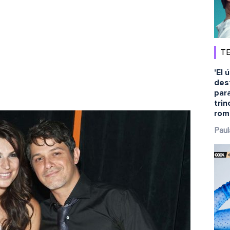
TE
'El 
dest
para
tri
rom
Paul