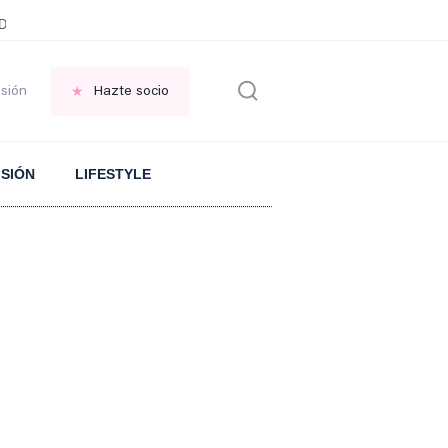
ani García
Infancia AMANCIO ORTEGA
FRASES que decimos en los BAR
esión
Hazte socio
ISIÓN
LIFESTYLE