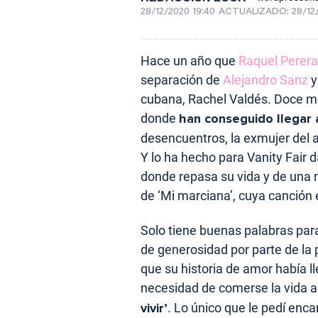
28/12/2020 19:40
ACTUALIZADO:
28/12
Hace un año que
Raquel Perera
separación de
Alejandro Sanz
y
cubana, Rachel Valdés. Doce 
donde
han conseguido llegar 
desencuentros, la exmujer del a
Y lo ha hecho para Vanity Fair 
donde repasa su vida y de una m
de ‘Mi marciana’, cuya canción 
Solo tiene buenas palabras para
de generosidad por parte de la
que su historia de amor había ll
necesidad de comerse la vida 
vivir’
. Lo único que le pedí enc