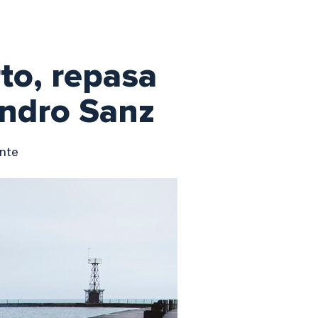
to, repasa
andro Sanz
ante