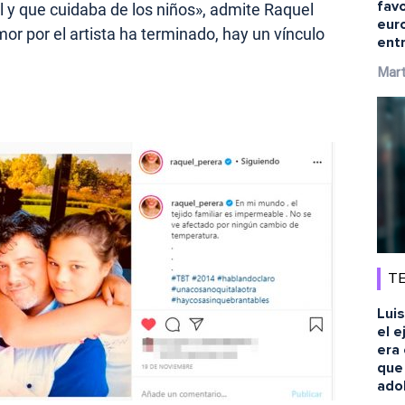
fav
él y que cuidaba de los niños», admite Raquel
eur
r por el artista ha terminado, hay un vínculo
ent
Mart
TE
Luis
el e
era 
que
ado