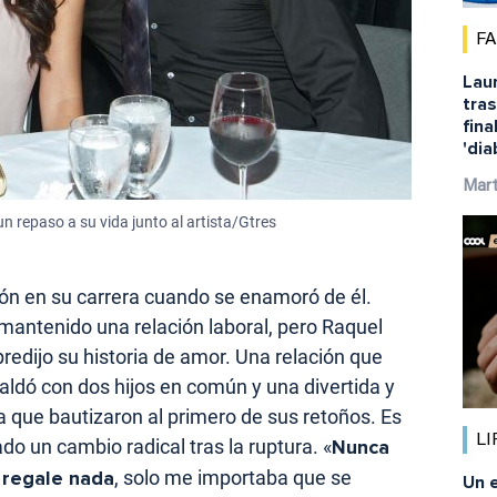
F
Laur
tras
fina
'dia
Mar
 repaso a su vida junto al artista/Gtres
ón en su carrera cuando se enamoró de él.
antenido una relación laboral, pero Raquel
redijo su historia de amor. Una relación que
aldó con dos hijos en común y una divertida y
 que bautizaron al primero de sus retoños. Es
LI
ado un cambio radical tras la ruptura. «
Nunca
 regale nada
, solo me importaba que se
Un e