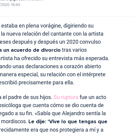
/2020 19:40
estaba en plena vorágine, digiriendo su
 la nueva relación del cantante con la artista
meses después y después un 2020 convulso
a un acuerdo de divorcio
tras varios
rtista ha ofrecido su entrevista más esperada.
dando unas declaraciones a corazón abierto
anera especial, su relación con el intérprete
escribió precisamente para ella.
 el padre de sus hijos.
Su ruptura
fue un acto
 psicóloga que cuenta cómo se dio cuenta de
egado a su fin. «Sabía que Alejandro sentía la
a mordiscos.
Le dije: ‘Vive lo que tengas que
arecidamente era que nos protegiera a mí y a