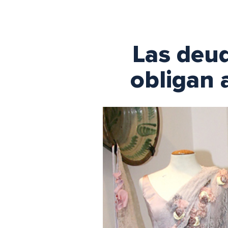
Las deud
obligan 