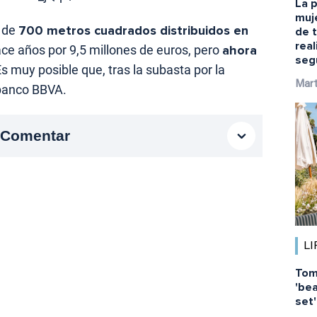
La p
muj
l de
700 metros cuadrados distribuidos en
de 
rea
hace años por 9,5 millones de euros, pero
ahora
seg
Es muy posible que, tras la subasta por la
Mart
 banco BBVA.
Comentar
LI
Tom
'bea
set