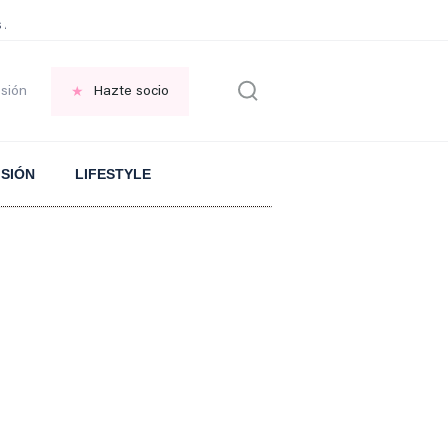
 Aranguren sobre el ARROZ
PLANTA en el jardin
FRASE replantearse la VID
esión
Hazte socio
ISIÓN
LIFESTYLE