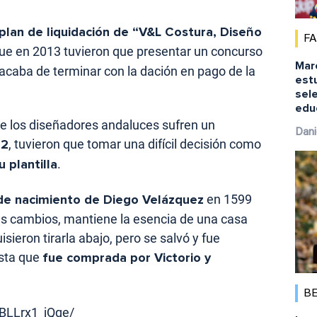
plan de liquidación de “V&L Costura, Diseño
F
 que en 2013 tuvieron que presentar un concurso
Marc
acaba de terminar con la dación en pago de la
est
sele
educ
ue los diseñadores andaluces sufren un
Dani
12
, tuvieron que tomar una difícil decisión como
 plantilla
.
r de nacimiento de Diego Velázquez
en 1599
es cambios, mantiene la esencia de una casa
uisieron tirarla abajo, pero se salvó y fue
asta que
fue comprada por Victorio y
B
BLLrx1_jQqe/