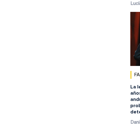
Lucí
F
La l
año
andu
pro
det
Dani