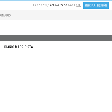
INICIAR SESIÓN
9 AGO 2026
ACTUALIZADO
10:09
CET
RINARIO gatos
Gonzalo Bernardos sobre JUBILACIÓN
DIARIO MADRIDISTA