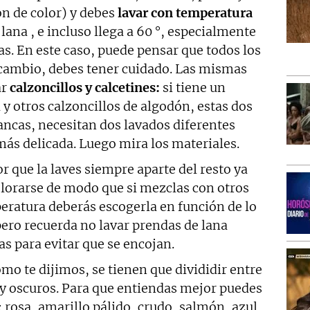
on de color) y debes
lavar con temperatura
lana , e incluso llega a 60 °, especialmente
as. En este caso, puede pensar que todos los
 cambio, debes tener cuidado. Las mismas
ar
calzoncillos y calcetines:
si tiene un
 y otros calzoncillos de algodón, estas dos
lancas, necesitan dos lavados diferentes
ás delicada. Luego mira los materiales.
r que la laves siempre aparte del resto ya
lorarse de modo que si mezclas con otros
peratura deberás escogerla en función de lo
pero recuerda no lavar prendas de lana
s para evitar que se encojan.
mo te dijimos, se tienen que divididir entre
 y oscuros. Para que entiendas mejor puedes
: rosa, amarillo pálido, crudo, salmón, azul