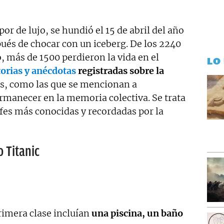
ento personal y profesional, y abierto a nuevas
or de lujo, se hundió el 15 de abril del año
pués de chocar con un iceberg. De los 2240
o, más de 1500 perdieron la vida en el
LO
orias y anécdotas
registradas sobre la
es, como las que se mencionan a
manecer en la memoria colectiva. Se trata
ofes más conocidas y recordadas por la
o Titanic
primera clase incluían
una piscina, un baño