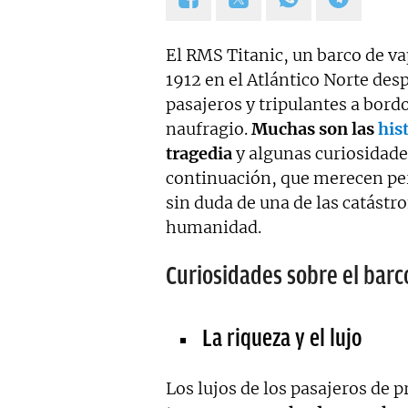
Estoy en permanente crecimi
colaboraciones.
El RMS Titanic, un barco de vap
1912 en el Atlántico Norte des
pasajeros y tripulantes a bord
naufragio.
Muchas son las
hist
tragedia
y algunas curiosidad
continuación, que merecen per
sin duda de una de las catástr
humanidad.
Curiosidades sobre el barc
La riqueza y el lujo
Los lujos de los pasajeros de 