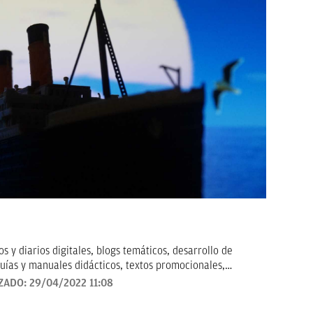
 y diarios digitales, blogs temáticos, desarrollo de
uías y manuales didácticos, textos promocionales,
arketing, artículos de opinión, relatos y guiones, y
ZADO:
29/04/2022 11:08
todo tipo que requieran de textos con un contenido de
revisado, así como a la curación y depuración de textos.