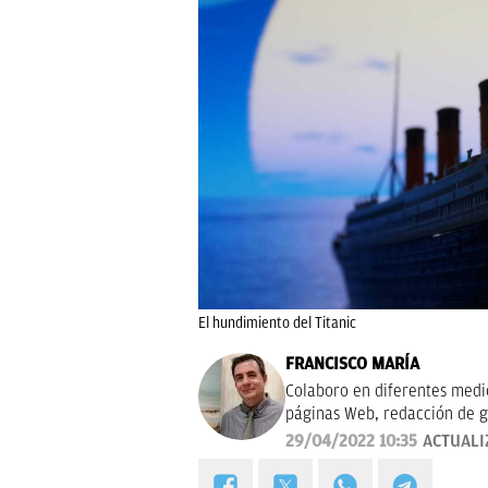
El hundimiento del Titanic
FRANCISCO MARÍA
Colaboro en diferentes medios
páginas Web, redacción de g
campañas publicitarias y de m
29/04/2022 10:35
ACTUALI
proyectos empresariales de 
calidad, bien documentado y 