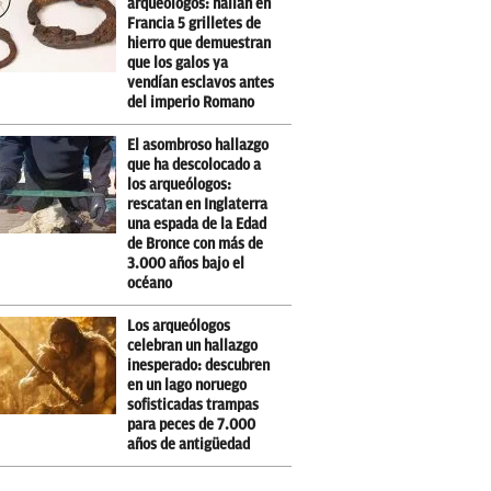
arqueólogos: hallan en
Francia 5 grilletes de
hierro que demuestran
que los galos ya
vendían esclavos antes
del imperio Romano
El asombroso hallazgo
que ha descolocado a
los arqueólogos:
rescatan en Inglaterra
una espada de la Edad
de Bronce con más de
3.000 años bajo el
océano
Los arqueólogos
celebran un hallazgo
inesperado: descubren
en un lago noruego
sofisticadas trampas
para peces de 7.000
años de antigüedad