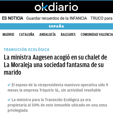
ES NOTICIA
Guardar recuerdos de la INFANCIA
TRUCO para
ESPAÑA
MADRID
CATALUÑA
ANDALUCÍA
BALEARES
COMUNIDAD VALENCI
TRANSICIÓN ECOLÓGICA
La ministra Aagesen acogió en su chalet de
La Moraleja una sociedad fantasma de su
marido
El esposo de la vicepresidenta mantuvo operativa sólo 9
meses la empresa Triquirix SL, sin actividad reseñable
La ministra para la Transición Ecológica ya era
propietaria al 50% de este inmueble ubicado en una zona
privilegiada