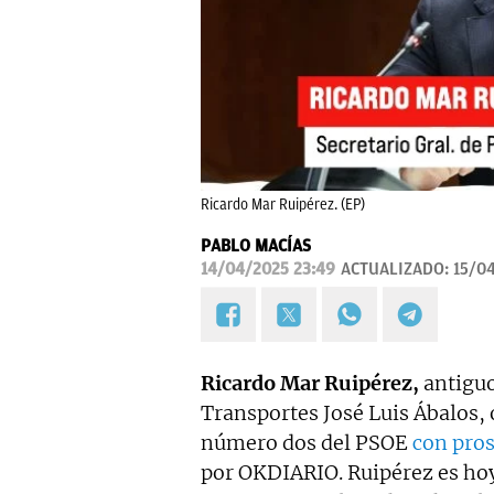
Ricardo Mar Ruipérez. (EP)
PABLO MACÍAS
14/04/2025 23:49
ACTUALIZADO:
15/04
Ricardo Mar Ruipérez,
antiguo
Transportes José Luis Ábalos, o
número dos del PSOE
con pros
por OKDIARIO. Ruipérez es hoy