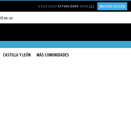
INICIAR SESIÓN
6 AGO 2026
ACTUALIZADO
03:58
CET
TIS en una ISLA en GRECIA
Psicología personas que JUSTIFICAN todo
CASTILLA Y LEÓN
MÁS COMUNIDADES