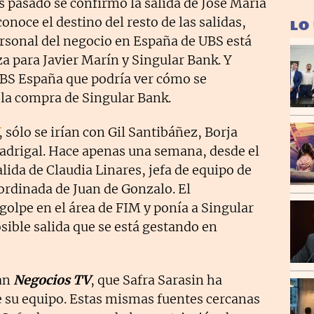
es pasado se confirmó la salida de José María
onoce el destino del resto de las salidas,
LO
ersonal del negocio en España de UBS está
a para Javier Marín y Singular Bank. Y
UBS España que podría ver cómo se
 la compra de Singular Bank.
, sólo se irían con Gil Santibáñez, Borja
Madrigal. Hace apenas una semana, desde el
lida de Claudia Linares, jefa de equipo de
ordinada de Juan de Gonzalo. El
olpe en el área de FIM y ponía a Singular
sible salida que se está gestando en
ban
Negocios TV
, que Safra Sarasin ha
e su equipo. Estas mismas fuentes cercanas