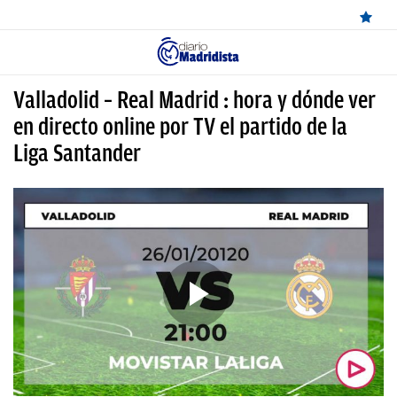
ÚLTIMAS
Valladolid – Real Madrid : hora y dónde ver
NOTICIAS
en directo online por TV el partido de la
Liga Santander
REAL
MADRID
BALONCESTO
CANTERA
FICHAJES
DIRECTO
FEMENINO
PAPARAZZI