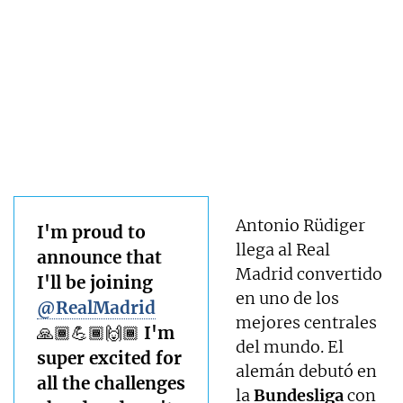
Antonio Rüdiger
I'm proud to
llega al Real
announce that
Madrid convertido
I'll be joining
en uno de los
@RealMadrid
mejores centrales
🙏🏾💪🏾🙌🏾 I'm
del mundo. El
super excited for
alemán debutó en
all the challenges
la
Bundesliga
con