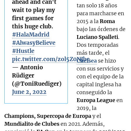
ahead and can't
tan solo 18 años
wait to play my
para marcharse en
first games for
2015 a la
Roma
this huge club.
bajo las órdenes de
#HalaMadrid
Luciano Spalleti
.
#AlwasyBelieve
Dos temporadas
#Hustle
más tarde, el
pic.twitter.com/zol5Z0NJbe
Chelsea
se hizo
— Antonio
con sus servicios y
Rüdiger
con el equipo de la
(@ToniRuediger)
capital inglesa ha
June 2, 2022
conseguido la
Europa League
en
2019, la
Champions,
Supercopa de Europa
y el
Mundialito de Clubes
en 2021. Además,