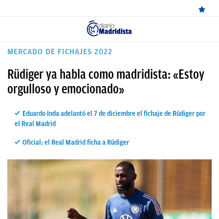
ÚLTIMAS
MERCADO DE FICHAJES 2022
NOTICIAS
Rüdiger ya habla como madridista: «Estoy
REAL
orgulloso y emocionado»
MADRID
Eduardo Inda adelantó el 7 de diciembre el fichaje de Rüdiger por
BALONCESTO
el Real Madrid
CANTERA
Oficial: el Real Madrid ficha a Rüdiger
FICHAJES
DIRECTO
FEMENINO
PAPARAZZI