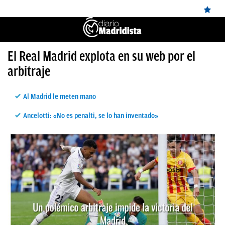
ÚLTIMAS
El Real Madrid explota en su web por el
arbitraje
NOTICIAS
REAL
Al Madrid le meten mano
MADRID
Ancelotti: «No es penalti, se lo han inventado»
BALONCESTO
CANTERA
FICHAJES
DIRECTO
FEMENINO
PAPARAZZI