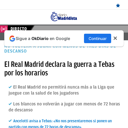
ÚLTIMAS
DIRECTO
FERENCVAROS – REAL MADRID, EN DIRECTO HOY
✕
Sigue a
OkDiario
en Google
Continuar
NOTICIAS
NO VOLVERÁ A JUGAR CON MENOS DE TRES DÍAS DE
REAL
DESCANSO
MADRID
El Real Madrid declara la guerra a Tebas
por los horarios
BALONCESTO
CANTERA
El Real Madrid no permitirá nunca más a la Liga que
juegue con la salud de los jugadores
FICHAJES
DIRECTO
Los blancos no volverán a jugar con menos de 72 horas
de descanso
FEMENINO
Ancelotti avisa a Tebas: «No nos presentaremos si ponen un
PAPARAZZI
partido con menos de 72 horas de descanso»