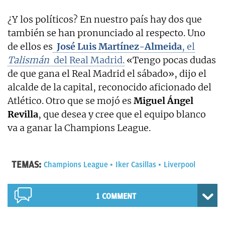
¿Y los políticos? En nuestro país hay dos que
también se han pronunciado al respecto. Uno
de ellos es
José Luis Martínez-Almeida
, el
Talismán
del Real Madrid.
«Tengo pocas dudas
de que gana el Real Madrid el sábado», dijo el
alcalde de la capital, reconocido aficionado del
Atlético. Otro que se mojó es
Miguel Ángel
Revilla
, que desea y cree que el equipo blanco
va a ganar la Champions League.
TEMAS:
Champions League
Iker Casillas
Liverpool
1 COMMENT