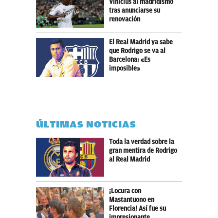
Vinicius al madridismo
tras anunciarse su
renovación
El Real Madrid ya sabe
que Rodrigo se va al
Barcelona: «Es
imposible»
ÚLTIMAS NOTICIAS
Toda la verdad sobre la
gran mentira de Rodrigo
al Real Madrid
¡Locura con
Mastantuono en
Florencia! Así fue su
impresionante