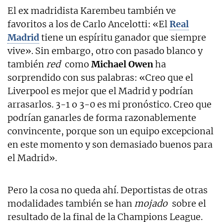
El ex madridista Karembeu también ve
favoritos a los de Carlo Ancelotti: «El
Real
Madrid
tiene un espíritu ganador que siempre
vive». Sin embargo, otro con pasado blanco y
también
red
como
Michael Owen
ha
sorprendido con sus palabras: «Creo que el
Liverpool es mejor que el Madrid y podrían
arrasarlos. 3-1 o 3-0 es mi pronóstico. Creo que
podrían ganarles de forma razonablemente
convincente, porque son un equipo excepcional
en este momento y son demasiado buenos para
el Madrid».
Pero la cosa no queda ahí. Deportistas de otras
modalidades también se han
mojado
sobre el
resultado de la final de la Champions League.