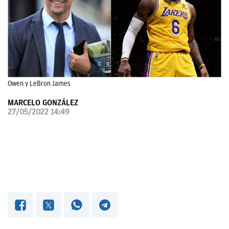
OKDIARIO
Owen y LeBron James
MARCELO GONZÁLEZ
27/05/2022 14:49