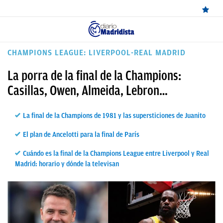
ÚLTIMAS
CHAMPIONS LEAGUE: LIVERPOOL-REAL MADRID
NOTICIAS
La porra de la final de la Champions:
REAL
Casillas, Owen, Almeida, Lebron…
MADRID
La final de la Champions de 1981 y las supersticiones de Juanito
BALONCESTO
El plan de Ancelotti para la final de París
CANTERA
Cuándo es la final de la Champions League entre Liverpool y Real
FICHAJES
Madrid: horario y dónde la televisan
DIRECTO
FEMENINO
PAPARAZZI