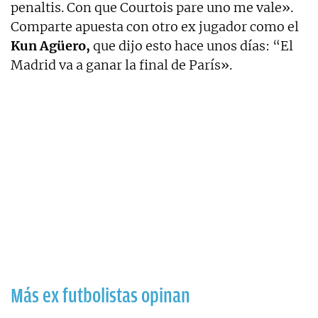
penaltis. Con que Courtois pare uno me vale».
Comparte apuesta con otro ex jugador como el
Kun Agüero,
que dijo esto hace unos días: “El
Madrid va a ganar la final de París».
Más ex futbolistas opinan