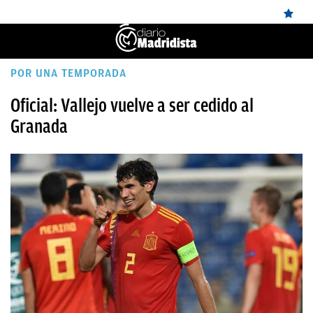
ÚLTIMAS
POR UNA TEMPORADA
NOTICIAS
Oficial: Vallejo vuelve a ser cedido al
Granada
REAL
MADRID
BALONCESTO
CANTERA
FICHAJES
DIRECTO
FEMENINO
PAPARAZZI