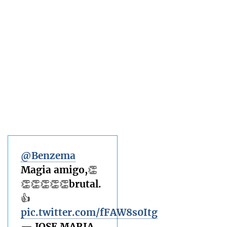
@Benzema
Magia amigo,👏
👏👏👏👏👏brutal.
👍
pic.twitter.com/fFAW8s0Itg
— JOSE MARIA