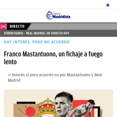
ÚLTIMAS
DIRECTO
FERENCVAROS – REAL MADRID, EN DIRECTO HOY
NOTICIAS
HAY INTERÉS, PERO NO ACUERDO
REAL
Franco Mastantuono, un fichaje a fuego
MADRID
lento
BALONCESTO
Interés sí pero acuerdo no por Mastantuono y Real
CANTERA
Madrid
FICHAJES
DIRECTO
FEMENINO
PAPARAZZI