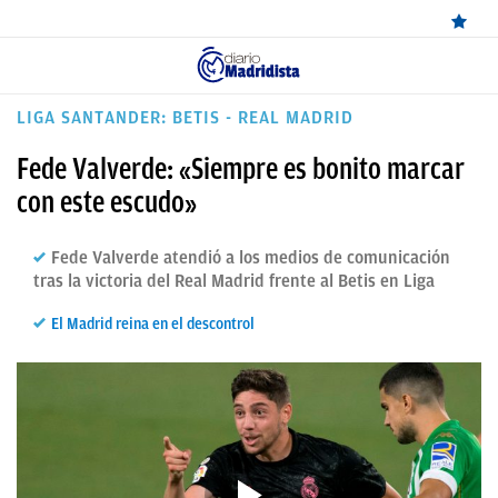
ÚLTIMAS
LIGA SANTANDER: BETIS - REAL MADRID
NOTICIAS
Fede Valverde: «Siempre es bonito marcar
REAL
con este escudo»
MADRID
Fede Valverde atendió a los medios de comunicación
BALONCESTO
tras la victoria del Real Madrid frente al Betis en Liga
CANTERA
El Madrid reina en el descontrol
FICHAJES
DIRECTO
FEMENINO
PAPARAZZI