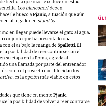
de hecho la que más le seduce en estos
encilla. Los
bianconeri
deben
hacerle hueco a
Pjanic
, situación que aún
ÚL
ienen al jugador en
stand by
.
timo en llegar puede llevarse el gato al agua.
imo conjunto que ha presentado una
a con el as bajo la manga de
Spalletti
. El
e la posibilidad de reencontrarse con el
ó en su etapa en la Roma, agrada al
stido una llamada por parte del entrenador
rés como el proyecto que dilucidan los
ortivo
, es la opción más viable en estos
lidades que tiene en mente
Pjanic
.
ce la posibilidad de volver a reencontrarse