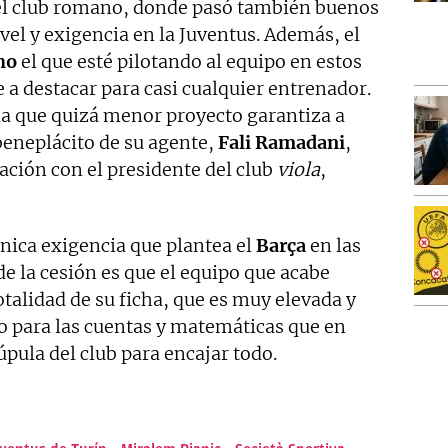
l club romano, donde pasó también buenos
ivel y exigencia en la Juventus. Además, el
ho
el que esté pilotando al equipo en estos
a destacar para casi cualquier entrenador.
 la que quizá menor proyecto garantiza a
beneplácito de su agente,
Fali
Ramadani
,
ación con el presidente del club
viola
,
 única exigencia que plantea el
Barça
en las
e la cesión es que el equipo que acabe
otalidad de su ficha, que es muy elevada y
 para las cuentas y matemáticas que en
cúpula del club para encajar todo.