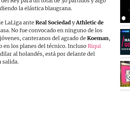
del Rey para un total de 30 partidos y algo
iendo la elástica blaugrana.
de LaLiga ante
Real
Sociedad
y
Athletic
de
 casa. No fue convocado en ninguno de los
jóvenes, canteranos del agrado de
Koeman
,
o en los planes del técnico. Incluso
Riqui
ilar al holandés, está por delante del
 salida.