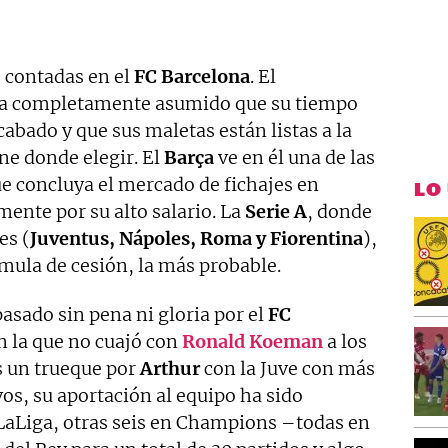
s contadas en el
FC
Barcelona
. El
ya completamente asumido que su tiempo
cabado y que sus maletas están listas a la
ene donde elegir. El
Barça
ve en él una de las
que concluya el mercado de fichajes en
LO
ente por su alto salario. La
Serie
A
, donde
es (
Juventus, Nápoles, Roma y Fiorentina
),
mula de cesión, la más probable.
asado sin pena ni gloria por el
FC
 la que no cuajó con
Ronald
Koeman
a los
s un trueque por
Arthur
con la Juve con más
vos, su aportación al equipo ha sido
 LaLiga, otras seis en Champions –todas en