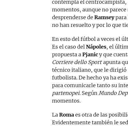
contempla el centrocampista, 
momentos, aunque no parece s
desprenderse de
Ramsey
para 
no han resuelto y por lo que t
En esto del fútbol a veces el úl
Es el caso del
Nápoles
, el últ
propuesta a
Pjanic
y que cuent
Corriere dello Sport
apunta qu
técnico italiano, que le dirigi
futbolista. De hecho ya ha exi
para comunicarle tanto su inte
partenopei
. Según
Mundo Dep
momentos.
La
Roma
es otra de las posibi
Evidentemente también le sedu