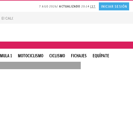
INICIAR SESIÓN
7 AGO 2026
ACTUALIZADO
20:14
CET
El CALOR de Suiza
Catedrático de HARVARD sobre la FELICIDAD
Líneas blan
MULA 1
MOTOCICLISMO
CICLISMO
FICHAJES
EQUÍPATE