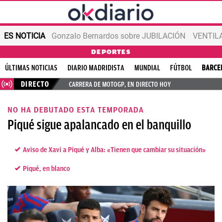
ES NOTICIA
Gonzalo Bernardos sobre JUBILACIÓN
VENTIL
DEPORTES
ÚLTIMAS NOTICIAS
DIARIO MADRIDISTA
MUNDIAL
FÚTBOL
BARCE
DIRECTO
CARRERA DE MOTOGP, EN DIRECTO HOY
NO HA DEBUTADO ESTA TEMPORADA
Piqué sigue apalancado en el banquillo
Aviso de Xavi a Piqué y Alba: «Tienen que cambiar su situación»
Piqué, en blanco