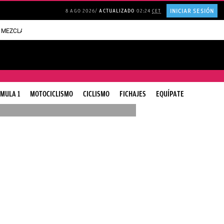
INICIAR SESIÓN
8 AGO 2026
ACTUALIZADO
02:24
CET
M
EZCLA para que la CASA siempre HUELA bien
Adquirir una VIVIENDA en solita
MULA 1
MOTOCICLISMO
CICLISMO
FICHAJES
EQUÍPATE