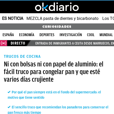
ES NOTICIA
MEZCLA pasta de dientes y bicarbonato
Los T
CURIOSIDADES
ESPAÑA
ECONOMÍA
DEPORTES
INVESTIGACIÓN
COOL
MUNDIAL
DIRECTO
ENTRADA DE INMIGRANTES A CEUTA DESDE MARRUECOS, E
TRUCOS DE COCINA
Ni con bolsas ni con papel de aluminio: el
fácil truco para congelar pan y que esté
varios días crujiente
Por qué el pan siempre está en el fondo del supermercado: el
motivo que tiene sentido
El sencillo truco que recomiendan los panaderos para conservar el
pan fresco más tiempo